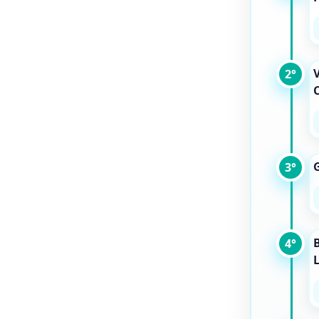
V
2°
C
3°
4°