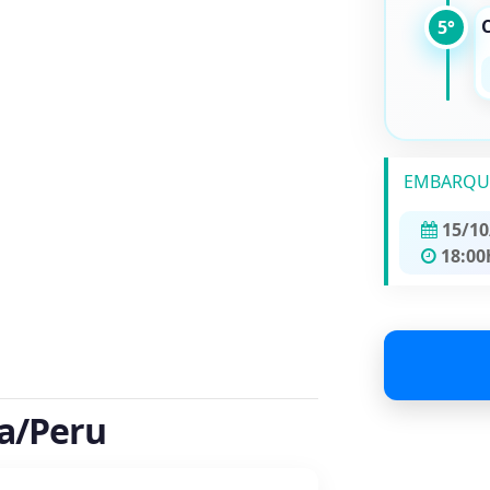
5°
EMBARQU
15/10
18:00
ma/Peru