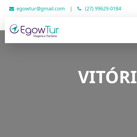
egowtur@gmail.com
|
(27) 99629-0184
VITÓRI