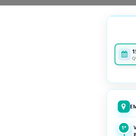
1
Q
E
V
1°